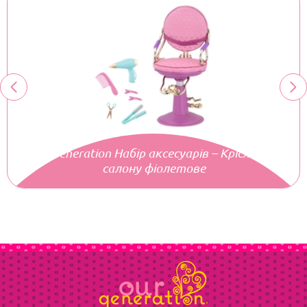
Our Generation Набір аксесуарів – Крісло для
салону фіолетове