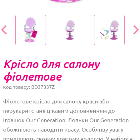
Крісло для салону
фіолетове
код товару: BD37337Z
Фіолетове крісло для салону краси або
перукарні стане цікавим доповненням до
іграшок Our Generation. Ляльки Our Generation
обожнюють наводити красу. Особливу увагу
приділяють своєму довгому волоссю. У наборі є