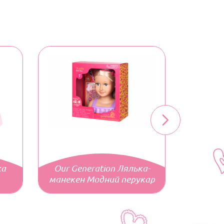
ка
Our Generation Лялька-
манекен Модний перукар