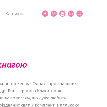
и
Контакти
Uk
 книгою
кові торжества! Одна із оригінальних
Одрі-Енн – красива блакитноока
рявим волоссям, що дуже любить
різдвяних свят. У комплекті з лялькою: