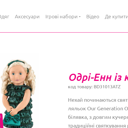
Одяг
Аксесуари
Ігрові набори
Відео
Де купит
Одрі-Енн із
код товару: BD31013ATZ
Нехай починаються свят
ляльок Our Generation 
білявка, з довгим куче
традиційні святкування 