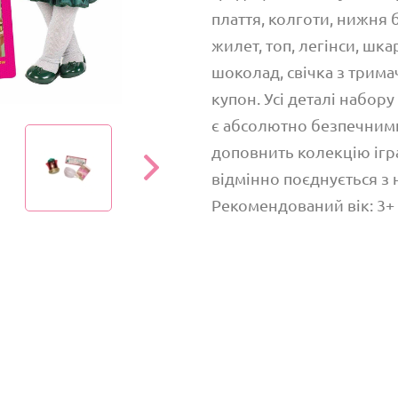
плаття, колготи, нижня б
жилет, топ, легінси, шка
шоколад, свічка з трим
купон. Усі деталі набору
є абсолютно безпечними
доповнить колекцію ігра
відмінно поєднується з 
Рекомендований вік: 3+