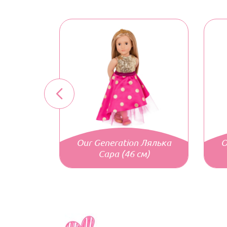
Our Generation Лялька
O
кою
Сара (46 см)