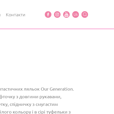
и
Контакти
Uk
нтастичних ляльок Our Generation.
офточку з довгими рукавами,
ку, спідничку з смугастим
лого кольору і в сірі туфельки з