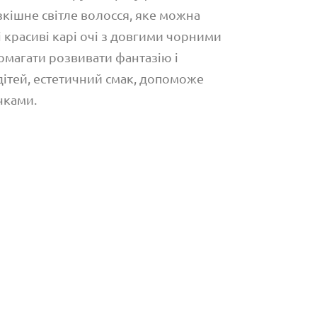
кішне світле волосся, яке можна
 і красиві карі очі з довгими чорними
омагати розвивати фантазію і
дітей, естетичний смак, допоможе
чками.