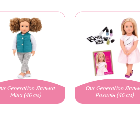
ur Generation Лялька
Our Generation Ляль
Міла (46 см)
Розалін (46 см)