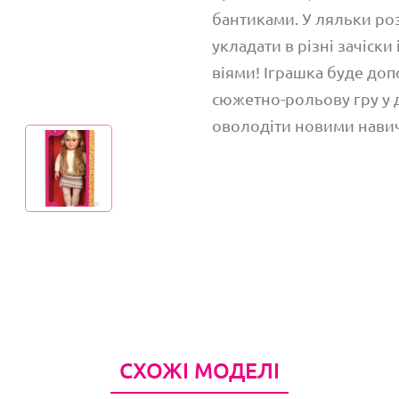
бантиками. У ляльки роз
укладати в різні зачіски
віями! Іграшка буде доп
сюжетно-рольову гру у 
оволодіти новими нави
СХОЖІ МОДЕЛІ