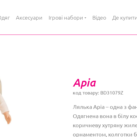
Одяг
Аксесуари
Ігрові набори
Відео
Де купит
Аріа
код товару: BD31079Z
Лялька Аріа – одна з фа
Одягнена вона в білу к
коричневу хутряну жилет
орнаментом, колготки бі