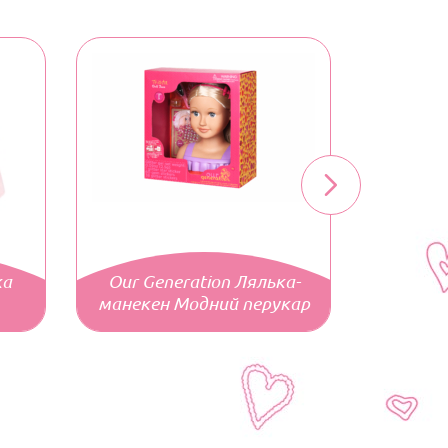
ка
Our Generation Лялька-
манекен Модний перукар