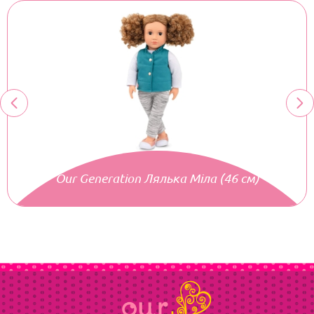
Our Generation Лялька Міла (46 см)