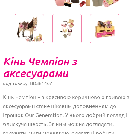
Кінь Чемпіон з
аксесуарами
код товару: BD38146Z
Кінь Чемпіон – з красивою коричневою гривою з
аксесуарами стане цікавим доповненням до
іграшок Our Generation. У нього добрий погляд і
блискуча шерсть. За ним можна доглядати,
годувати, мити мочалкою, одягати і робити