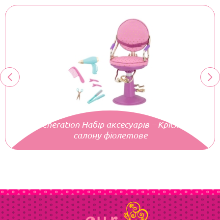
Our Generation Набір аксесуарів – Крісло для
салону фіолетове